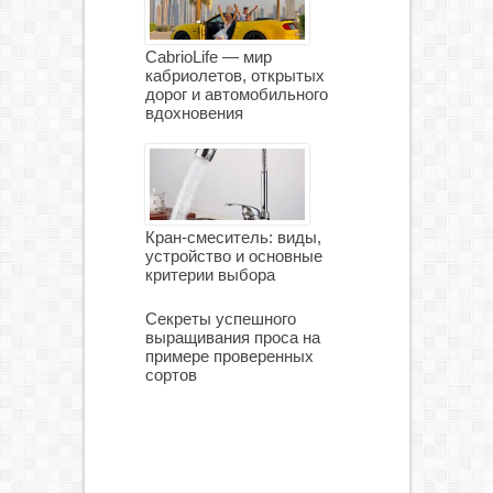
CabrioLife — мир
кабриолетов, открытых
дорог и автомобильного
вдохновения
Кран-смеситель: виды,
устройство и основные
критерии выбора
Секреты успешного
выращивания проса на
примере проверенных
сортов