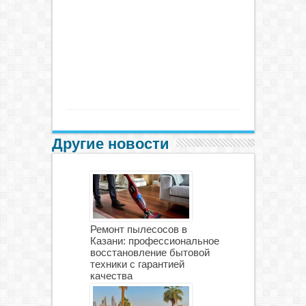
Другие новости
Ремонт пылесосов в
Казани: профессиональное
восстановление бытовой
техники с гарантией
качества