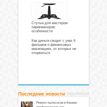
Стулья для мастеров-
парикмахеров:
особенности
Как деньги сводят с ума: 6
фильмов о финансовых
махинациях, от которых не
оторваться
Последние новости
Ремонт пылесосов в Казани:
профессиональное