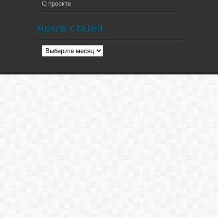
О проекте
Архив статей
Архив
статей