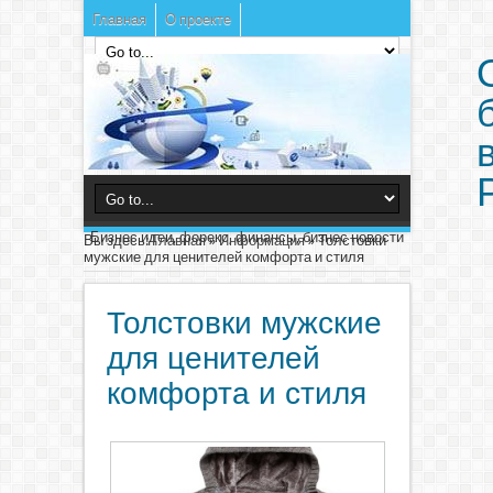
Главная
О проекте
Бизнес идеи, форекс, финансы, бизнес новости
Вы здесь:
Главная
»
Информация
»
Толстовки
мужские для ценителей комфорта и стиля
Толстовки мужские
для ценителей
комфорта и стиля