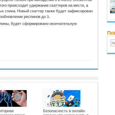
того происходит удержание скаттеров на месте, а
ных спина. Новый скаттер также будет зафиксирован
озобновление респинов до 3.
еспины, будет сформировано окончательную
По
иторная
Безопасность в онлайн-