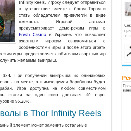
Infinity Reels. Игроку следует отправиться
в путешествие вместе с богом Тором и
стать обладателем привилегий в виде
джекпота. Игровой автомат
Сек
предусматривает демо-режим игры в
при
Fresh Casino
в Украине, что позволяет
31.0
азартным игрокам ознакомиться с
особенностями игры и после этого играть
 режим игры предоставляет любителям азартных игр
 получить желаемы выигрыш.
е 3х4. При получении выигрыша их одинаковых
Ре
ованы на месте, а к имеющимся барабанам будет
Преи
арабан. Игра доступна на любом совместимом
вин
ень ставки за один спин достигает 40 евро.
уровне 96.20%.
лы в Thor Infinity Reels
Данный элемент может заменить остальные