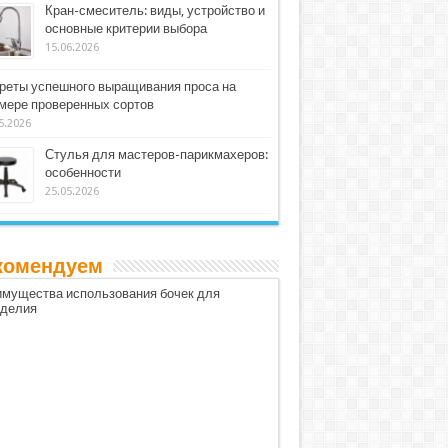
Кран-смеситель: виды, устройство и
основные критерии выбора
15.06.2026
реты успешного выращивания проса на
мере проверенных сортов
5.2026
Стулья для мастеров-парикмахеров:
особенности
25.05.2026
комендуем
мущества использования бочек для
оделия