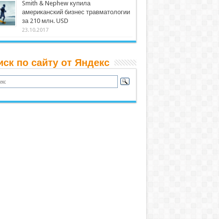
Smith & Nephew купила
американский бизнес травматологии
за 210 млн. USD
23.10.2017
иск по сайту от Яндекс