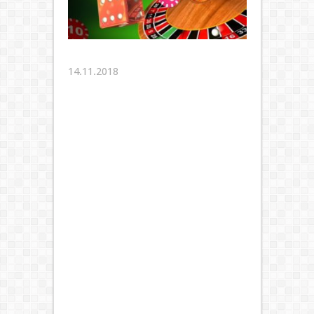
14.11.2018