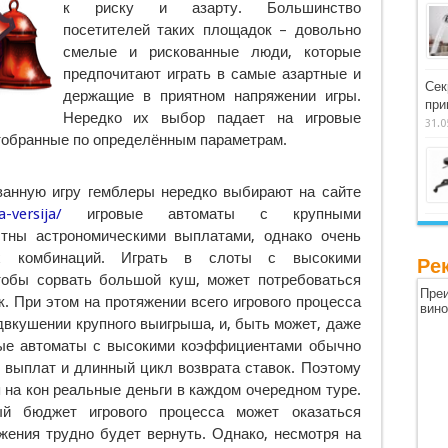
к риску и азарту.
Большинство
посетителей таких площадок – довольно
смелые и рискованные люди, которые
предпочитают играть в самые азартные и
Сек
держащие в приятном напряжении игры.
при
Нередко их выбор падает на игровые
31.0
отобранные по определённым параметрам.
анную игру гемблеры нередко выбирают на сайте
-versija/
игровые автоматы с крупными
тны астрономическими выплатами, однако очень
х комбинаций. Играть в слоты с высокими
Ре
тобы сорвать большой куш, может потребоваться
Преи
. При этом на протяжении всего игрового процесса
вин
двкушении крупного выигрыша, и, быть может, даже
вые автоматы с высокими коэффициентами обычно
выплат и длинный цикл возврата ставок. Поэтому
я на кон реальные деньги в каждом очередном туре.
й бюджет игрового процесса может оказаться
жения трудно будет вернуть. Однако, несмотря на