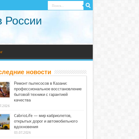
в России
нг
следние новости
Ремонт пылесосов в Казани:
профессиональное восстановление
бытовой техники с гарантией
качества
7.2026
CabrioLife — мир кабриолетов,
открытых дорог и автомобильного
вдохновения
03.07.2026