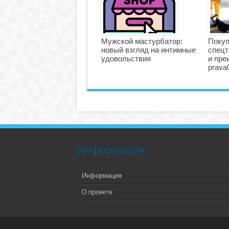
Мужской мастурбатор:
Покуп
новый взгляд на интимные
спецт
удовольствия
и пре
prava
Информация
Информация
О проекте