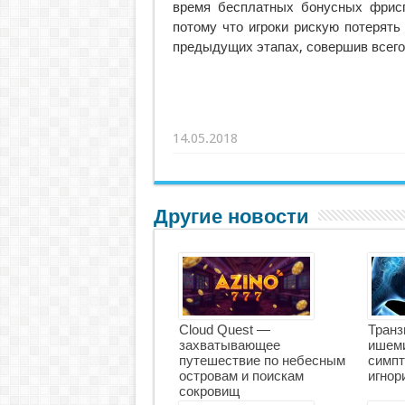
время бесплатных бонусных фриспи
потому что игроки рискую потерять
предыдущих этапах, совершив всего
14.05.2018
Другие новости
Cloud Quest —
Транз
захватывающее
ишеми
путешествие по небесным
симпт
островам и поискам
игнор
сокровищ