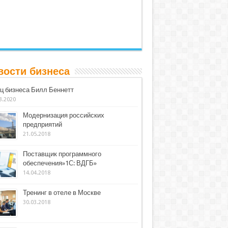
вости бизнеса
ц бизнеса Билл Беннетт
3.2020
Модернизация российских
предприятий
21.05.2018
Поставщик программного
обеспечения»1С: ВДГБ»
14.04.2018
Тренинг в отеле в Москве
30.03.2018