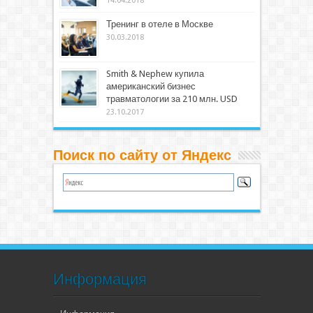
14.04.2018
Тренинг в отеле в Москве
30.03.2018
Smith & Nephew купила
американский бизнес
травматологии за 210 млн. USD
23.10.2017
Поиск по сайту от Яндекс
Информация