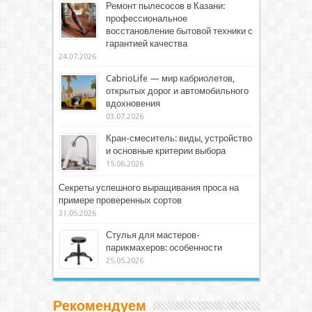
Ремонт пылесосов в Казани:
профессиональное
восстановление бытовой техники с
гарантией качества
24.07.2026
CabrioLife — мир кабриолетов,
открытых дорог и автомобильного
вдохновения
03.07.2026
Кран-смеситель: виды, устройство
и основные критерии выбора
15.06.2026
Секреты успешного выращивания проса на
примере проверенных сортов
31.05.2026
Стулья для мастеров-
парикмахеров: особенности
25.05.2026
Рекомендуем