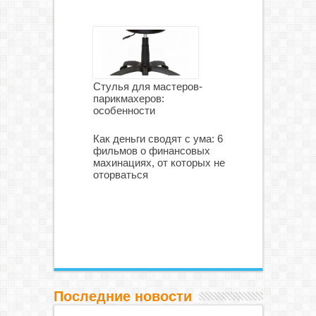
Стулья для мастеров-
парикмахеров:
особенности
Как деньги сводят с ума: 6
фильмов о финансовых
махинациях, от которых не
оторваться
Последние новости