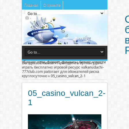
Главная
О проекте
Бизнес идеи, форекс, финансы, бизнес новости
Вы здесь:
Главная
»
Приходите в вулкан удачи
играть бесплатно: игровой ресурс vulkanudachi-
777club.com работает для обожателей риска
круглосуточно
»
05_casino_vulcan_2-1
05_casino_vulcan_2-
1