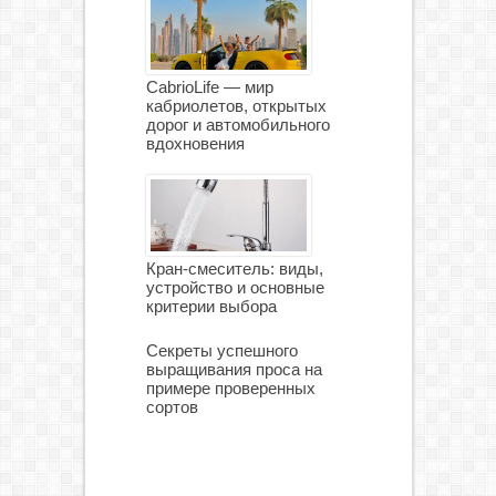
CabrioLife — мир
кабриолетов, открытых
дорог и автомобильного
вдохновения
Кран-смеситель: виды,
устройство и основные
критерии выбора
Секреты успешного
выращивания проса на
примере проверенных
сортов