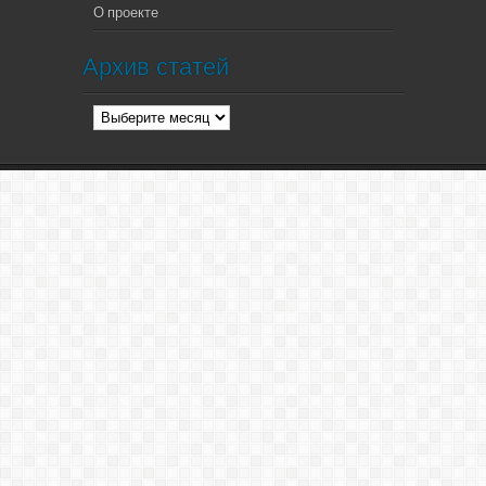
О проекте
Архив статей
Архив
статей