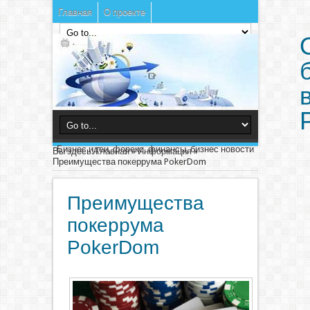
Главная
О проекте
Бизнес идеи, форекс, финансы, бизнес новости
Вы здесь:
Главная
»
Информация
»
Преимущества покеррума PokerDom
Преимущества
покеррума
PokerDom