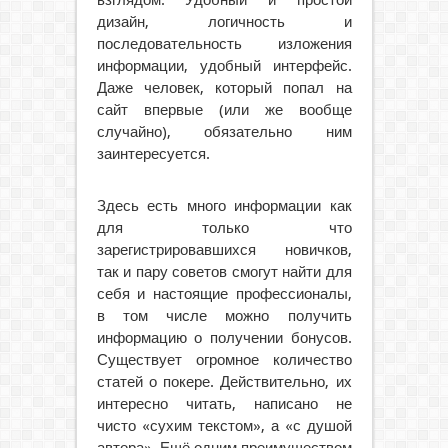
взглядом. Удобный и простой
дизайн, логичность и
последовательность изложения
информации, удобный интерфейс.
Даже человек, который попал на
сайт впервые (или же вообще
случайно), обязательно ним
заинтересуется.
Здесь есть много информации как
для только что
зарегистрировавшихся новичков,
так и пару советов смогут найти для
себя и настоящие профессионалы,
в том числе можно получить
информацию о получении бонусов.
Существует огромное количество
статей о покере. Действительно, их
интересно читать, написано не
чисто «сухим текстом», а «с душой