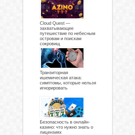
Cloud Quest —
захватывающее
путешествие по небесным
островам и поискам
сокровищ
Транзиторная
ишемическая атака:
симптомы, которые нельзя
игнорировать
Безопасность в онлайн-
казино: что нужно знать о
лицензиях