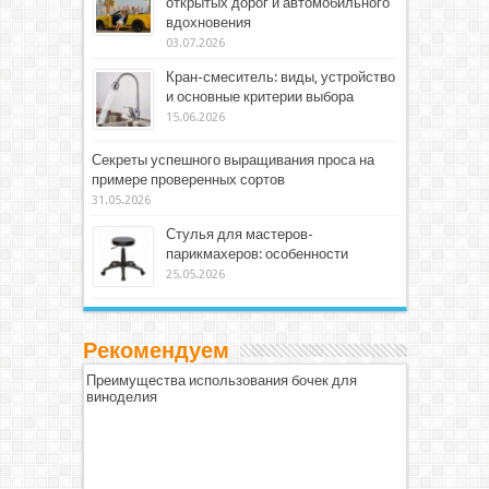
открытых дорог и автомобильного
вдохновения
03.07.2026
Кран-смеситель: виды, устройство
и основные критерии выбора
15.06.2026
Секреты успешного выращивания проса на
примере проверенных сортов
31.05.2026
Стулья для мастеров-
парикмахеров: особенности
25.05.2026
Рекомендуем
Преимущества использования бочек для
виноделия