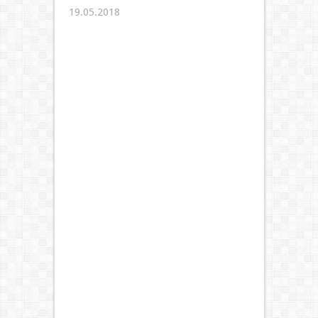
19.05.2018