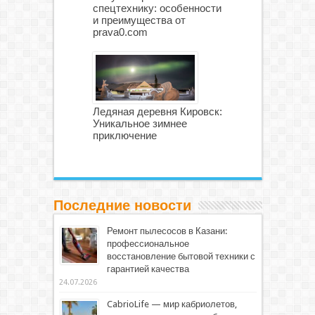
спецтехнику: особенности
и преимущества от
prava0.com
Ледяная деревня Кировск:
Уникальное зимнее
приключение
Последние новости
Ремонт пылесосов в Казани:
профессиональное
восстановление бытовой техники с
гарантией качества
24.07.2026
CabrioLife — мир кабриолетов,