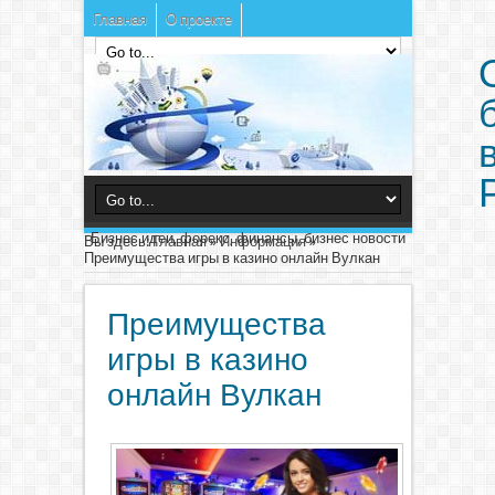
Главная
О проекте
Бизнес идеи, форекс, финансы, бизнес новости
Вы здесь:
Главная
»
Информация
»
Преимущества игры в казино онлайн Вулкан
Преимущества
игры в казино
онлайн Вулкан