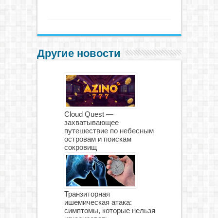
Другие новости
Cloud Quest —
захватывающее
путешествие по небесным
островам и поискам
сокровищ
Транзиторная
ишемическая атака:
симптомы, которые нельзя