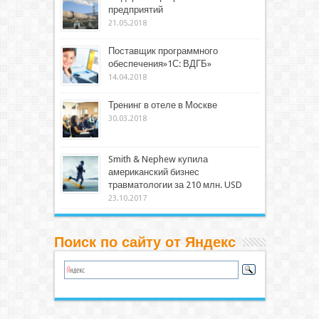
предприятий
21.05.2018
Поставщик программного
обеспечения»1С: ВДГБ»
14.04.2018
Тренинг в отеле в Москве
30.03.2018
Smith & Nephew купила
американский бизнес
травматологии за 210 млн. USD
23.10.2017
Поиск по сайту от Яндекс