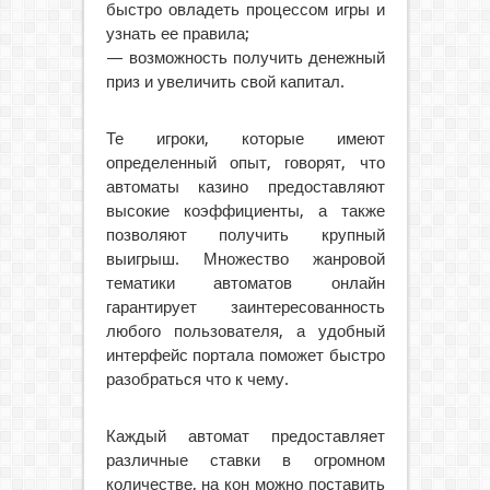
быстро овладеть процессом игры и
узнать ее правила;
— возможность получить денежный
приз и увеличить свой капитал.
Те игроки, которые имеют
определенный опыт, говорят, что
автоматы казино предоставляют
высокие коэффициенты, а также
позволяют получить крупный
выигрыш. Множество жанровой
тематики автоматов онлайн
гарантирует заинтересованность
любого пользователя, а удобный
интерфейс портала поможет быстро
разобраться что к чему.
Каждый автомат предоставляет
различные ставки в огромном
количестве, на кон можно поставить