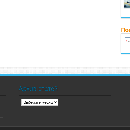
По
Архив статей
Архив
статей