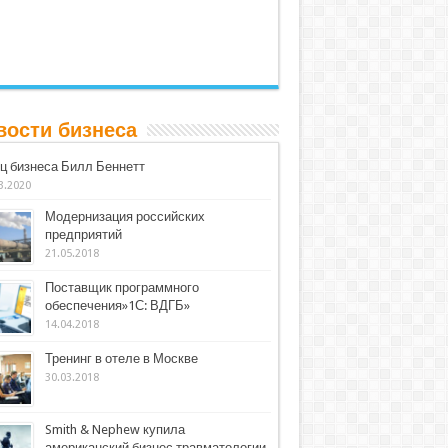
вости бизнеса
ц бизнеса Билл Беннетт
3.2020
Модернизация российских
предприятий
21.05.2018
Поставщик программного
обеспечения»1С: ВДГБ»
14.04.2018
Тренинг в отеле в Москве
30.03.2018
Smith & Nephew купила
американский бизнес травматологии