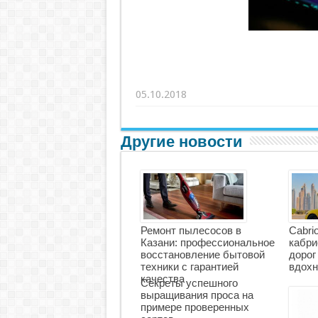
05.10.2018
Другие новости
Ремонт пылесосов в
Cabri
Казани: профессиональное
кабри
восстановление бытовой
дорог
техники с гарантией
вдохн
качества
Секреты успешного
выращивания проса на
примере проверенных