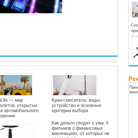
Сек
при
31.0
Ре
Преи
вин
oLife — мир
Кран-смеситель: виды,
олетов, открытых
устройство и основные
 и автомобильного
критерии выбора
овения
Как деньги сводят с ума: 6
фильмов о финансовых
махинациях, от которых не