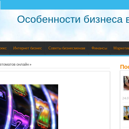
Особенности бизнеса 
рекс
Интернет бизнес
Советы бизнесменам
Финансы
Маркети
втоматов онлайн
»
По
24.0