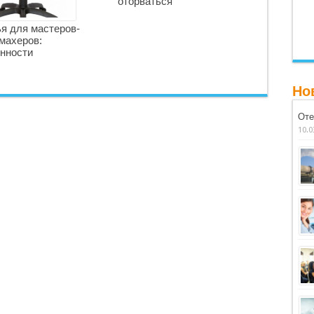
оторваться
я для мастеров-
махеров:
нности
Но
Оте
10.0