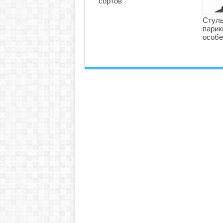
сортов
Стуль
парик
особе