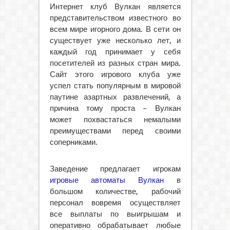
Интернет клуб Вулкан является
представительством известного во
всем мире игорного дома. В сети он
существует уже несколько лет, и
каждый год принимает у себя
посетителей из разных стран мира.
Сайт этого игрового клуба уже
успел стать популярным в мировой
паутине азартных развлечений, а
причина тому проста – Вулкан
может похвастаться немалыми
преимуществами перед своими
соперниками.
Заведение предлагает игрокам
игровые автоматы Вулкан
в
большом количестве, рабочий
персонал вовремя осуществляет
все выплаты по выигрышам и
оперативно обрабатывает любые