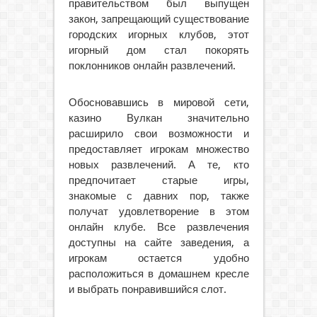
правительством был выпущен
закон, запрещающий существование
городских игорных клубов, этот
игорный дом стал покорять
поклонников онлайн развлечений.
Обосновавшись в мировой сети,
казино Вулкан значительно
расширило свои возможности и
предоставляет игрокам множество
новых развлечений. А те, кто
предпочитает старые игры,
знакомые с давних пор, также
получат удовлетворение в этом
онлайн клубе. Все развлечения
доступны на сайте заведения, а
игрокам остается удобно
расположиться в домашнем кресле
и выбрать понравившийся слот.