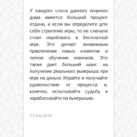
У каждого слота данного игорного
дома имеется большой процент
отдачи, и если вы определите для
себя стратегию игры, то ее сначала
стоит опробовать в бесплатной
игре. Это делает возможным
привлечение новых клиентов и
легкое обучение новичков. Это
также дает больший шанс на
получение реального выигрыша при
игре на деньги. Играйте и получайте
удовольствие от процесса и,
конечно, испытывайте судьбу и
зарабатывайте на выигрышах.
13.04.2018