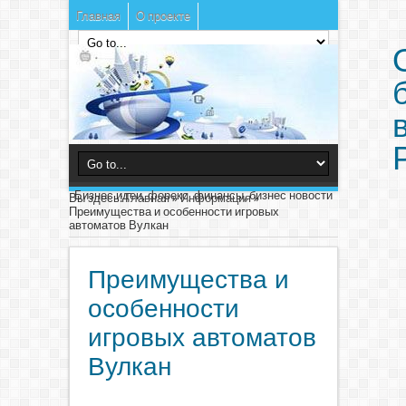
Главная
О проекте
Бизнес идеи, форекс, финансы, бизнес новости
Вы здесь:
Главная
»
Информация
»
Преимущества и особенности игровых
автоматов Вулкан
Преимущества и
особенности
игровых автоматов
Вулкан