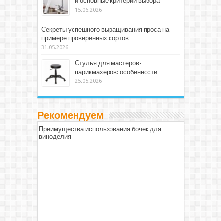
и основные критерии выбора
15.06.2026
Секреты успешного выращивания проса на
примере проверенных сортов
31.05.2026
Стулья для мастеров-
парикмахеров: особенности
25.05.2026
Рекомендуем
Преимущества использования бочек для
виноделия