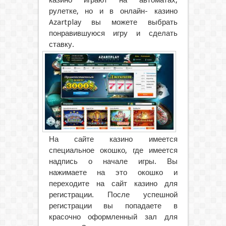
рулетке, но и в онлайн- казино
Azartplay вы можете выбрать
понравившуюся игру и сделать
ставку.
На сайте казино имеется
специальное окошко, где имеется
надпись о начале игры. Вы
нажимаете на это окошко и
переходите на сайт казино для
регистрации. После успешной
регистрации вы попадаете в
красочно оформленный зал для