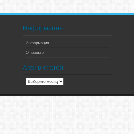
Информация
Информация
О проекте
Архив статей
Архив
статей