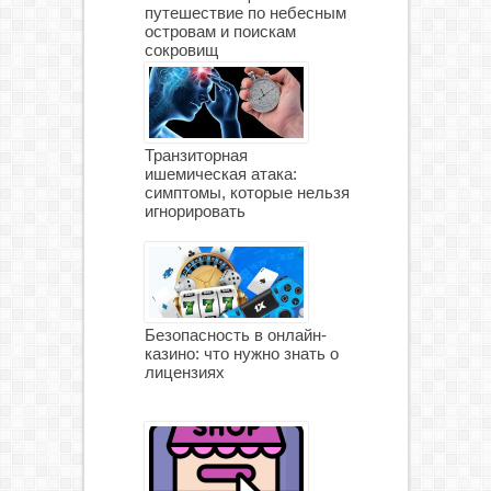
путешествие по небесным
островам и поискам
сокровищ
Транзиторная
ишемическая атака:
симптомы, которые нельзя
игнорировать
Безопасность в онлайн-
казино: что нужно знать о
лицензиях