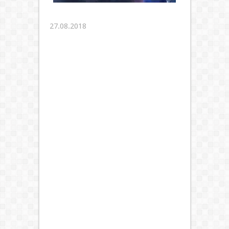
27.08.2018