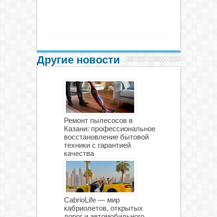
Другие новости
Ремонт пылесосов в
Казани: профессиональное
восстановление бытовой
техники с гарантией
качества
CabrioLife — мир
кабриолетов, открытых
дорог и автомобильного