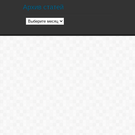
Архив статей
Архив
статей