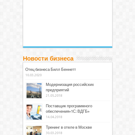
Новости бизнеса
Отец бизнеса Билл Беннетт
10.03.2020
Модернизация российских
предприятий
21.05.2018
Поставщик программного
обеспечения»1С: ВДГБ»
14.04.2018
Тренинг в отеле в Москве
30.03.2018