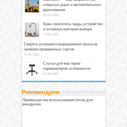
открытых дорог и автомобильного
вдохновения
03.07.2026
Кран-смеситель: виды, устройство
и основные критерии выбора
15.06.2026
Секреты успешного выращивания проса на
примере проверенных сортов
31.05.2026
Стулья для мастеров-
парикмахеров: особенности
25.05.2026
Рекомендуем
Преимущества использования бочек для
виноделия