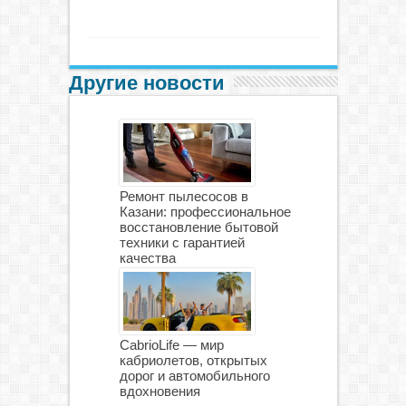
Другие новости
Ремонт пылесосов в
Казани: профессиональное
восстановление бытовой
техники с гарантией
качества
CabrioLife — мир
кабриолетов, открытых
дорог и автомобильного
вдохновения