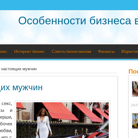
Особенности бизнеса 
рекс
Интернет бизнес
Советы бизнесменам
Финансы
Маркети
 настоящих мужчин
По
щих мужчин
секс,
24.0
асы и
ерши,
бочек
юбви,
 игр с