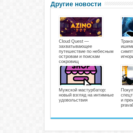
Другие новости
Cloud Quest —
Транз
захватывающее
ишеми
путешествие по небесным
симпт
островам и поискам
игнор
сокровищ
Мужской мастурбатор:
Покуп
новый взгляд на интимные
спецт
удовольствия
и пре
prava