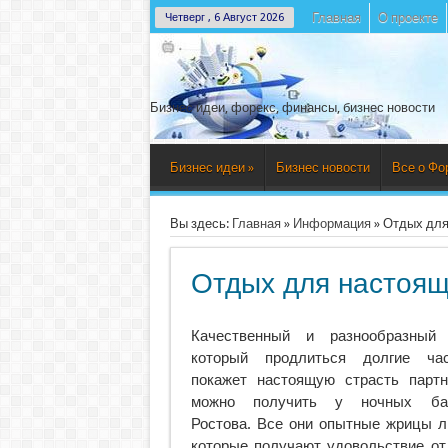
Главная
О проекте
Четверг , 6 Август 2026
Бизнес идеи, форекс, финансы, бизнес новости
Бизнес идеи
»
Бизнес новости
Все о Фо
Вы здесь:
Главная
»
Информация
»
Отдых для
Отдых для настоя
Качественный и разнообразный 
который продлиться долгие ч
покажет настоящую страсть партн
можно получить у ночных ба
Ростова. Все они опытные жрицы л
которые получают удовольствие от