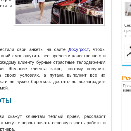
оти и
Сек
при
31.0
местили свои анкеты на сайте
Досугрост
, чтобы
ний смог ощутить все прелести качественного и
 каждому клиенту бурные страстные телодвижения
и. Желание клиента закон, поэтому получить
а своих условиях, а путана выполнит все их
Ре
ости не нужно бороться, достаточно вознаградить
Преи
мой.
вин
оты
и окажут клиентам теплый прием, расслабят
а могут с порога начать основную часть работы и
ртнера.