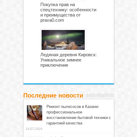
Покупка прав на
спецтехнику: особенности
и преимущества от
prava0.com
Ледяная деревня Кировск:
Уникальное зимнее
приключение
Последние новости
Ремонт пылесосов в Казани:
профессиональное
восстановление бытовой техники с
гарантией качества
24.07.2026