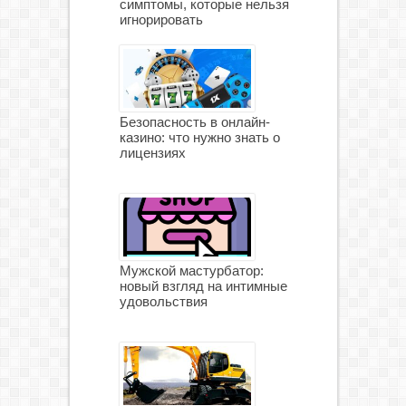
симптомы, которые нельзя
игнорировать
Безопасность в онлайн-
казино: что нужно знать о
лицензиях
Мужской мастурбатор:
новый взгляд на интимные
удовольствия