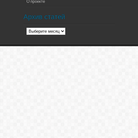
О проекте
Архив статей
Архив
статей