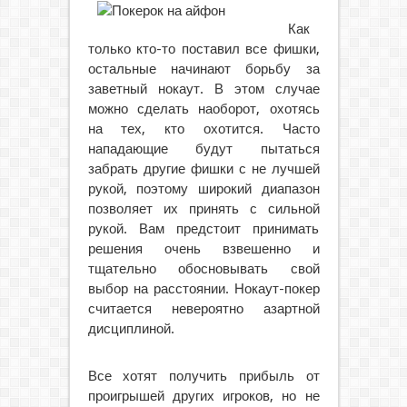
Как
только кто-то поставил все фишки,
остальные начинают борьбу за
заветный нокаут. В этом случае
можно сделать наоборот, охотясь
на тех, кто охотится. Часто
нападающие будут пытаться
забрать другие фишки с не лучшей
рукой, поэтому широкий диапазон
позволяет их принять с сильной
рукой. Вам предстоит принимать
решения очень взвешенно и
тщательно обосновывать свой
выбор на расстоянии. Нокаут-покер
считается невероятно азартной
дисциплиной.
Все хотят получить прибыль от
проигрышей других игроков, но не