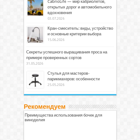
CabrioLife — мир кабриолетов,
открытых дорог и автомобильного
вдохновения
03.07.2026
Кран-смеситель: виды, устройство
и основные критерии выбора
15.06.2026
Секреты успешного выращивания проса на
примере проверенных сортов
31.05.2026
Стулья для мастеров-
парикмахеров: особенности
25.05.2026
Рекомендуем
Преимущества использования бочек для
виноделия