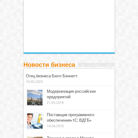
Новости бизнеса
Отец бизнеса Билл Беннетт
10.03.2020
Модернизация российских
предприятий
21.05.2018
Поставщик программного
обеспечения»1С: ВДГБ»
14.04.2018