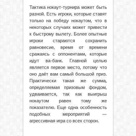
Тактика нокаут-турнира может быть
разной. Есть игроки, которые ставят
только на победу нокаутом, что в
некоторых случаях может привести
к быстрому вылету. Более опытные
игроки стараются сохранить
равновесие, время от времени
сражаясь с оппонентами, которые
идут ва-банк. Главной целью
является первое место, потому что
оно даёт вам самый большой приз.
Практически такая же сумма,
определяемая призовым фондом,
удваивается, так как выигрыш
нокаутом равен тому же
показателю. Еще одна особенность
подобных мероприятий —
агрессивная игра со всех сторон.