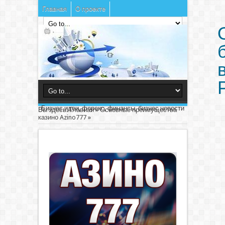
Главная
О проекте
Бизнес идеи, форекс, финансы, бизнес новости
Вы здесь:
Главная
»
Основные преимущества
казино Azino777
»