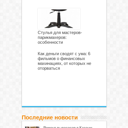
Стулья для мастеров-
парикмахеров:
особенности
Как деньги сводят с ума: 6
фильмов о финансовых
махинациях, от которых не
оторваться
Последние новости
Ремонт пылесосов в Казани: