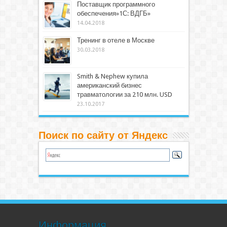
Поставщик программного
обеспечения»1С: ВДГБ»
14.04.2018
Тренинг в отеле в Москве
30.03.2018
Smith & Nephew купила
американский бизнес
травматологии за 210 млн. USD
23.10.2017
Поиск по сайту от Яндекс
Информация