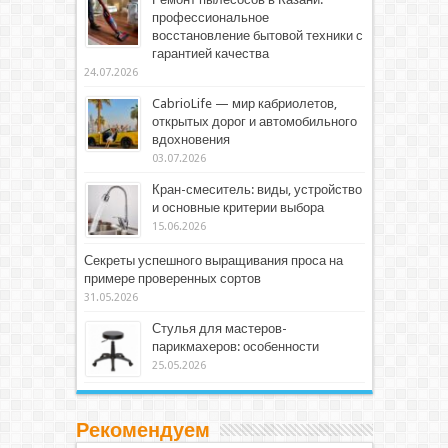
профессиональное
восстановление бытовой техники с
гарантией качества
24.07.2026
CabrioLife — мир кабриолетов,
открытых дорог и автомобильного
вдохновения
03.07.2026
Кран-смеситель: виды, устройство
и основные критерии выбора
15.06.2026
Секреты успешного выращивания проса на
примере проверенных сортов
31.05.2026
Стулья для мастеров-
парикмахеров: особенности
25.05.2026
Рекомендуем