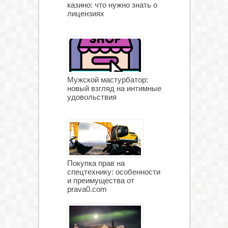
казино: что нужно знать о
лицензиях
Мужской мастурбатор:
новый взгляд на интимные
удовольствия
Покупка прав на
спецтехнику: особенности
и преимущества от
prava0.com