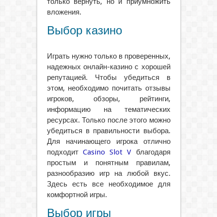
только вернуть, но и приумножить
вложения.
Выбор казино
Играть нужно только в проверенных,
надежных онлайн-казино с хорошей
репутацией. Чтобы убедиться в
этом, необходимо почитать отзывы
игроков, обзоры, рейтинги,
информацию на тематических
ресурсах. Только после этого можно
убедиться в правильности выбора.
Для начинающего игрока отлично
подходит
Casino Slot V
благодаря
простым и понятным правилам,
разнообразию игр на любой вкус.
Здесь есть все необходимое для
комфортной игры.
Выбор игры