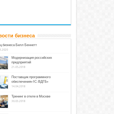
вости бизнеса
ц бизнеса Билл Беннетт
3.2020
Модернизация российских
предприятий
21.05.2018
Поставщик программного
обеспечения»1С: ВДГБ»
14.04.2018
Тренинг в отеле в Москве
30.03.2018