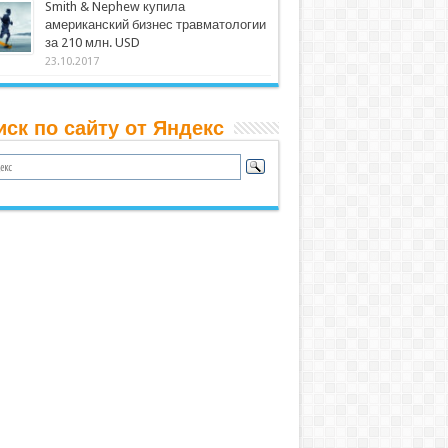
Smith & Nephew купила
американский бизнес травматологии
за 210 млн. USD
23.10.2017
иск по сайту от Яндекс