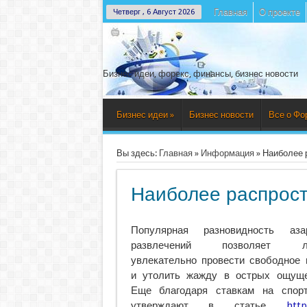
Главная
О проекте
Четверг , 6 Август 2026
Бизнес идеи, форекс, финансы, бизнес новости
Бизнес идеи
»
Бизнес новости
Все о Фо
Вы здесь:
Главная
»
Информация
»
Наиболее 
Наиболее распрост
Популярная разновидность аза
развлечений позволяет л
увлекательно провести свободное 
и утолить жажду в острых ощуще
Еще благодаря ставкам на спорт
утверждают в статье
http