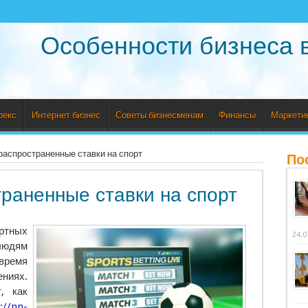
Особенности бизнеса 
рекс
Интернет бизнес
Советы бизнесменам
Финансы
Маркети
распространенные ставки на спорт
По
раненные ставки на спорт
ртных
24.0
юдям
время
ниях.
, как
://nn-