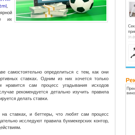
tml
,
лярной
ие их
Сек
при
31.0
ве самостоятельно определиться с тем, как они
ортивных ставках. Одним из них хочется только
Ре
м нравится сам процесс угадывания исходов
Преи
случае рекомендуется детально изучить правила
вин
ируется делать ставки.
 на ставках, и беттеры, что любят сам процесс
щательно исследуют правила букмекерских контор,
действиям.