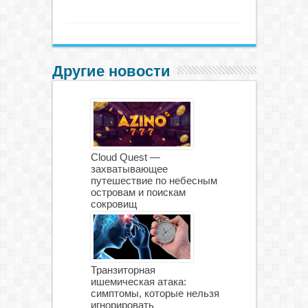
Другие новости
Cloud Quest —
захватывающее
путешествие по небесным
островам и поискам
сокровищ
Транзиторная
ишемическая атака:
симптомы, которые нельзя
игнорировать