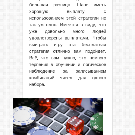
большая разница. Шанс иметь
хорошую выплату с
использованием этой стратегии не
так уж плох. Имеется в виду, что
уже довольно много людей
удовлетворены выплатами. Чтобы
выиграть игру эта бесплатная
стратегия отлично вам подойдет.
Всё, что вам нужно, это немного
терпения в обучении и логическое
наблюдение за записыванием
комбинаций чисел для одного
набора.