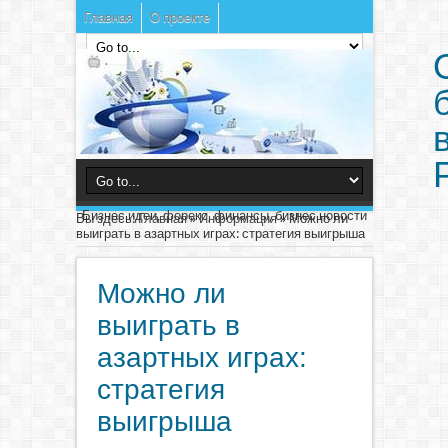
Главная
О проекте
Бизнес идеи, форекс, финансы, бизнес новости
Вы здесь:
Главная
»
Информация
»
Можно ли
выиграть в азартных играх: стратегия выигрыша
Можно ли
выиграть в
азартных играх:
стратегия
выигрыша