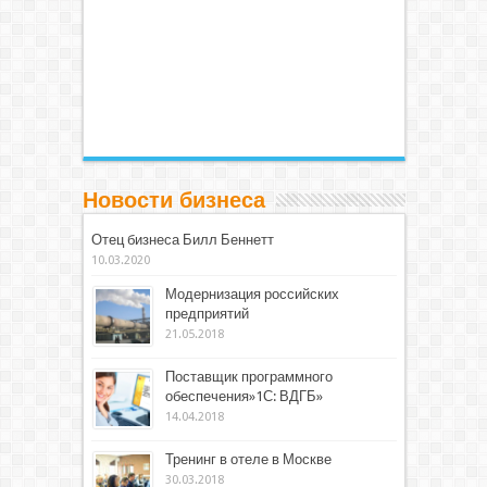
Новости бизнеса
Отец бизнеса Билл Беннетт
10.03.2020
Модернизация российских
предприятий
21.05.2018
Поставщик программного
обеспечения»1С: ВДГБ»
14.04.2018
Тренинг в отеле в Москве
30.03.2018