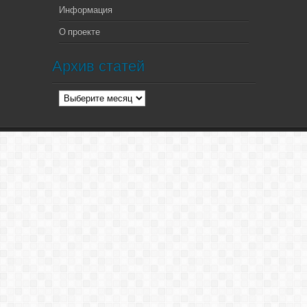
Информация
О проекте
Архив статей
Архив
статей