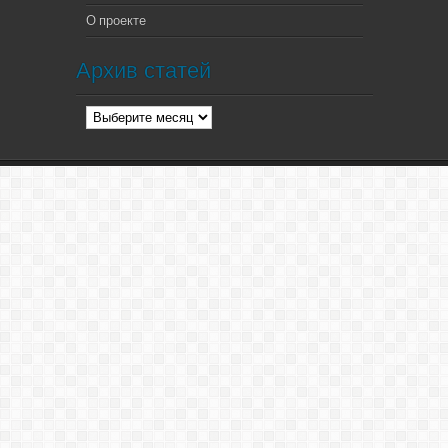
О проекте
Архив статей
Архив
статей