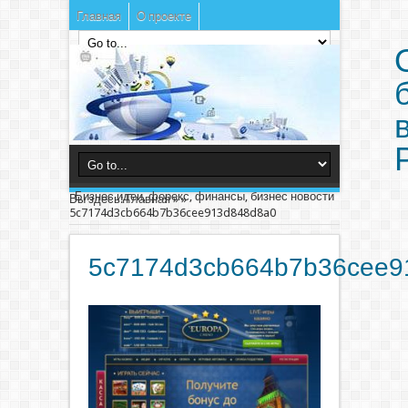
Главная
О проекте
Бизнес идеи, форекс, финансы, бизнес новости
Вы здесь:
Главная
»
»
5c7174d3cb664b7b36cee913d848d8a0
5c7174d3cb664b7b36cee9