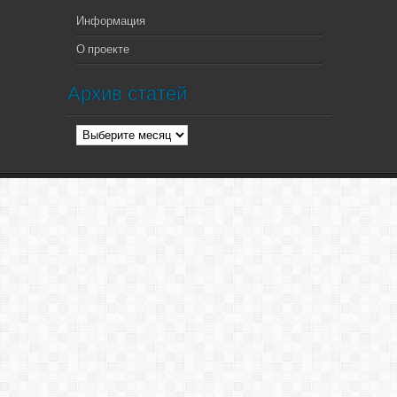
Информация
О проекте
Архив статей
Архив
статей