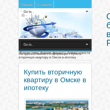
Главная
О проекте
Бизнес идеи, форекс, финансы, бизнес новости
Вы здесь:
Главная
»
Информация
»
Купить
вторичную квартиру в Омске в ипотеку
Купить вторичную
квартиру в Омске в
ипотеку