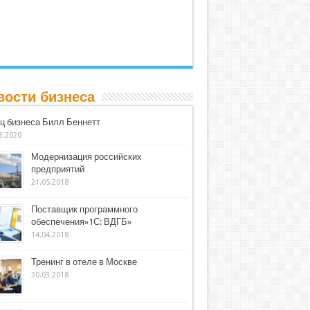
вости бизнеса
ц бизнеса Билл Беннетт
3.2020
Модернизация российских
предприятий
21.05.2018
Поставщик программного
обеспечения»1С: ВДГБ»
14.04.2018
Тренинг в отеле в Москве
30.03.2018