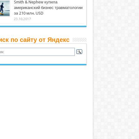
Smith & Nephew купила
американский бизнес травматологии
за 210 млн. USD
23.10.2017
иск по сайту от Яндекс