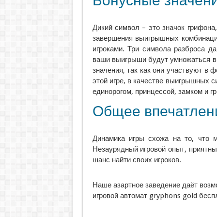
Бонусные значен
Дикий символ – это значок грифон
завершения выигрышных комбинаци
игроками. Три символа разброса д
ваши выигрыши будут умножаться в 
значения, так как они участвуют в 
этой игре, в качестве выигрышных 
единорогом, принцессой, замком и г
Общее впечатлен
Динамика игры схожа на то, что м
Незаурядный игровой опыт, приятны
шанс найти своих игроков.
Наше азартное заведение даёт возм
игровой автомат gryphons gold бесп