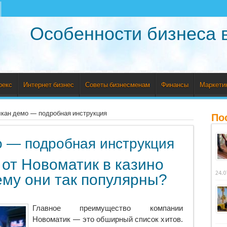
Особенности бизнеса 
рекс
Интернет бизнес
Советы бизнесменам
Финансы
Маркети
лкан демо — подробная инструкция
По
о — подробная инструкция
 от Новоматик в казино
24.0
ему они так популярны?
Главное преимущество компании
Новоматик — это обширный список хитов.