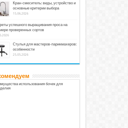
Кран-смеситель: виды, устройство и
основные критерии выбора
15.06.2026
реты успешного выращивания проса на
мере проверенных сортов
5.2026
Стулья для мастеров-парикмахеров:
особенности
25.05.2026
комендуем
мущества использования бочек для
оделия