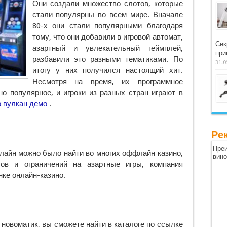
Они создали множество слотов, которые
стали популярны во всем мире. Вначале
80-х они стали популярными благодаря
тому, что они добавили в игровой автомат,
Сек
азартный и увлекательный геймплей,
при
разбавили это разными тематиками. По
31.0
итогу у них получился настоящий хит.
Несмотря на время, их программное
о популярное, и игроки из разных стран играют в
о вулкан демо
.
Ре
Преи
лайн можно было найти во многих оффлайн казино,
вин
ов и ограничений на азартные игры, компания
ке онлайн-казино.
новоматик, вы сможете найти в каталоге по ссылке