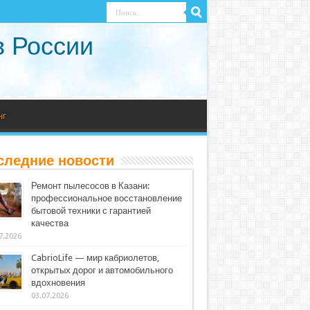
в России
нг
следние новости
Ремонт пылесосов в Казани:
профессиональное восстановление
бытовой техники с гарантией
качества
7.2026
CabrioLife — мир кабриолетов,
открытых дорог и автомобильного
вдохновения
03.07.2026