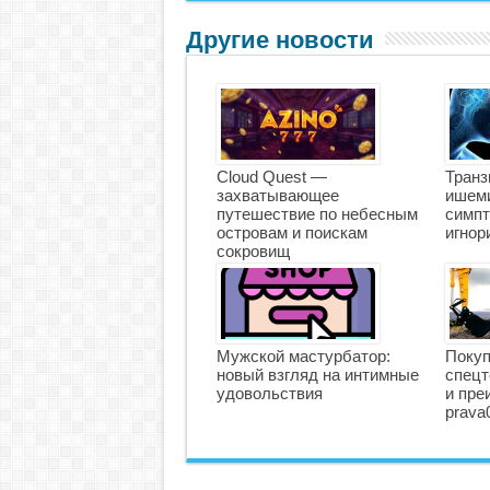
Другие новости
Cloud Quest —
Транз
захватывающее
ишеми
путешествие по небесным
симпт
островам и поискам
игнор
сокровищ
Мужской мастурбатор:
Покуп
новый взгляд на интимные
спецт
удовольствия
и пре
prava