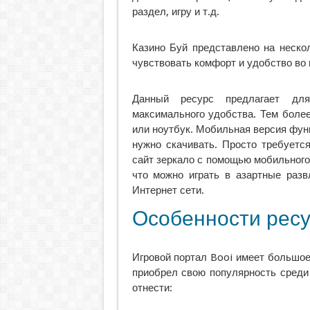
раздел, игру и т.д.
Казино Буй представлено на неско
чувствовать комфорт и удобство во 
Данный ресурс предлагает дл
максимального удобства. Тем боле
или ноутбук. Мобильная версия функ
нужно скачивать. Просто требуетс
сайт зеркало с помощью мобильного 
что можно играть в азартные разв
Интернет сети.
Особенности ресу
Игровой портал Booi имеет большое
приобрел свою популярность среди
отнести: