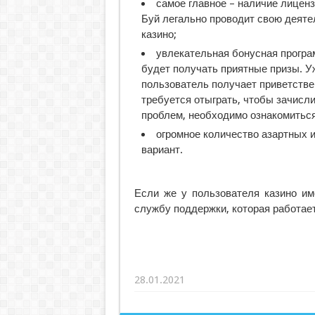
самое главное – наличие лицен
Буй легально проводит свою деятел
казино;
увлекательная бонусная програм
будет получать приятные призы. Уж
пользователь получает приветстве
требуется отыграть, чтобы зачисли
проблем, необходимо ознакомиться
огромное количество азартных 
вариант.
Если же у пользователя казино им
службу поддержки, которая работает
28.01.2021