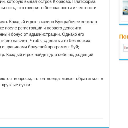
зии, которую выдал остров Кюрасао. Платформа
ьность, что говорит о безопасности и честности
ма. Каждый игрок в казино Буи рабочее зеркало
е после регистрации и первого депозита
нный бонус от администрации. Однако его
По
ть его на счет. Чтобы сделать это без всяких
 с правилами бонусной программы Буй;
игр. Каждый игрок найдет для себя подходящий
еются вопросы, то он всегда может обратиться в
 круглые сутки.