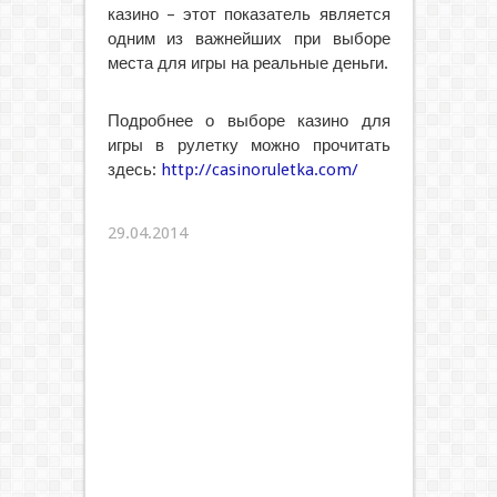
казино – этот показатель является
одним из важнейших при выборе
места для игры на реальные деньги.
Подробнее о выборе казино для
игры в рулетку можно прочитать
здесь:
http://casinoruletka.com/
29.04.2014