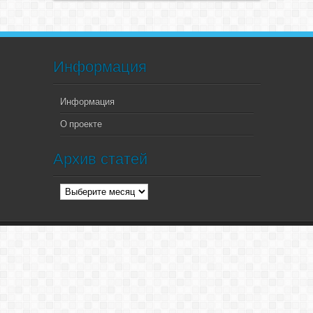
Информация
Информация
О проекте
Архив статей
Архив
статей