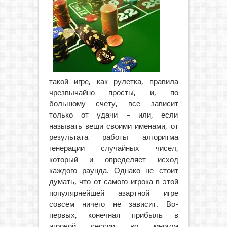
такой игре, как рулетка, правила
чрезвычайно просты, и, по
большому счету, все зависит
только от удачи – или, если
называть вещи своими именами, от
результата работы алгоритма
генерации случайных чисел,
который и определяет исход
каждого раунда.
Однако не стоит
думать, что от самого игрока в этой
популярнейшей азартной игре
совсем ничего не зависит. Во-
первых, конечная прибыль в
игровой сессии во многом