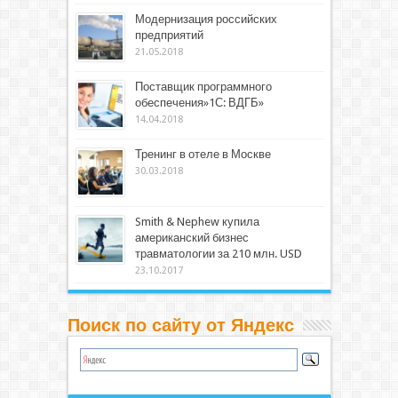
Модернизация российских
предприятий
21.05.2018
Поставщик программного
обеспечения»1С: ВДГБ»
14.04.2018
Тренинг в отеле в Москве
30.03.2018
Smith & Nephew купила
американский бизнес
травматологии за 210 млн. USD
23.10.2017
Поиск по сайту от Яндекс