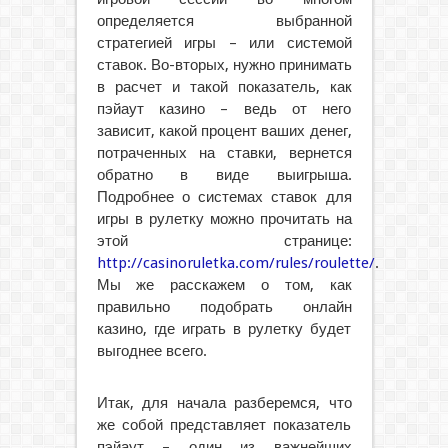
определяется выбранной
стратегией игры – или системой
ставок. Во-вторых, нужно принимать
в расчет и такой показатель, как
пэйаут казино – ведь от него
зависит, какой процент ваших денег,
потраченных на ставки, вернется
обратно в виде выигрыша.
Подробнее о системах ставок для
игры в рулетку можно прочитать на
этой странице:
http://casinoruletka.com/rules/roulette/
.
Мы же расскажем о том, как
правильно подобрать онлайн
казино, где играть в рулетку будет
выгоднее всего.
Итак, для начала разберемся, что
же собой представляет показатель
пэйаут – один из важнейших