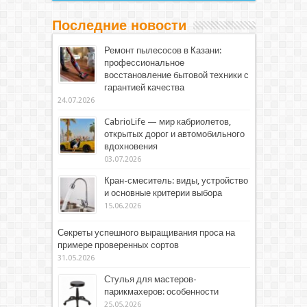
Последние новости
Ремонт пылесосов в Казани:
профессиональное
восстановление бытовой техники с
гарантией качества
24.07.2026
CabrioLife — мир кабриолетов,
открытых дорог и автомобильного
вдохновения
03.07.2026
Кран-смеситель: виды, устройство
и основные критерии выбора
15.06.2026
Секреты успешного выращивания проса на
примере проверенных сортов
31.05.2026
Стулья для мастеров-
парикмахеров: особенности
25.05.2026