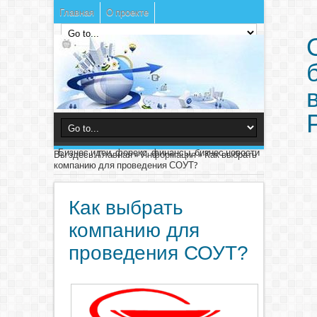
Главная
О проекте
Бизнес идеи, форекс, финансы, бизнес новости
Вы здесь:
Главная
»
Информация
»
Как выбрать
компанию для проведения СОУТ?
Как выбрать
компанию для
проведения СОУТ?