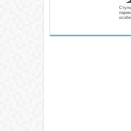
Стуль
парик
особе