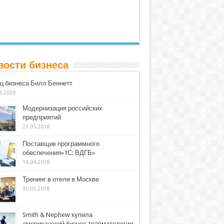
вости бизнеса
ц бизнеса Билл Беннетт
3.2020
Модернизация российских
предприятий
21.05.2018
Поставщик программного
обеспечения»1С: ВДГБ»
14.04.2018
Тренинг в отеле в Москве
30.03.2018
Smith & Nephew купила
американский бизнес травматологии