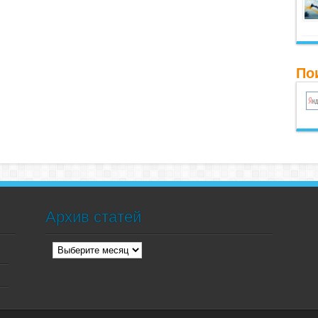
По
Архив статей
Архив
статей