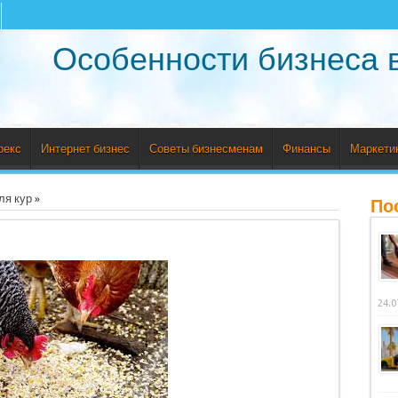
Особенности бизнеса 
рекс
Интернет бизнес
Советы бизнесменам
Финансы
Маркети
ля кур
»
По
24.0