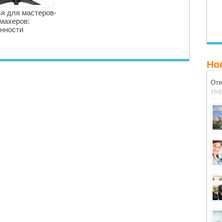
я для мастеров-
махеров:
нности
Но
Оте
10.0