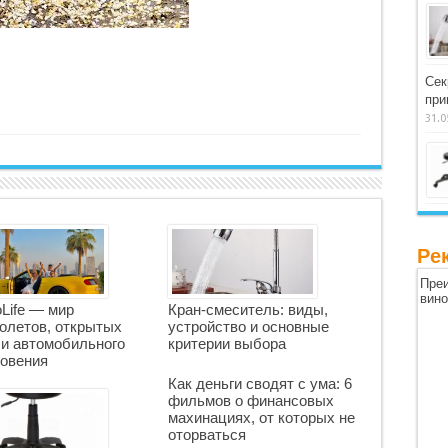
Сек
при
31.0
Ре
Преи
вин
oLife — мир
Кран-смеситель: виды,
олетов, открытых
устройство и основные
 и автомобильного
критерии выбора
овения
Как деньги сводят с ума: 6
фильмов о финансовых
махинациях, от которых не
оторваться