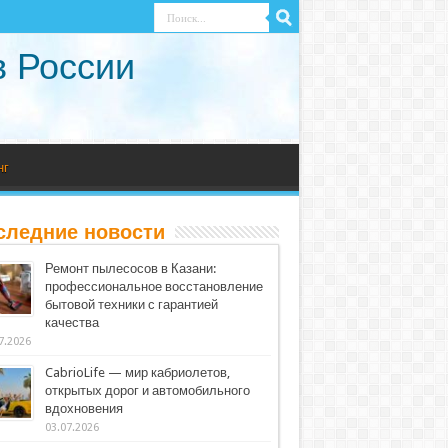
в России
нг
следние новости
Ремонт пылесосов в Казани:
профессиональное восстановление
бытовой техники с гарантией
качества
7.2026
CabrioLife — мир кабриолетов,
открытых дорог и автомобильного
вдохновения
03.07.2026