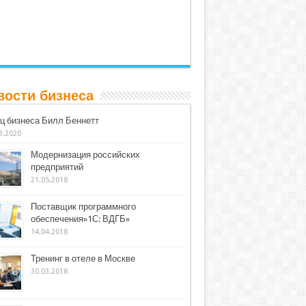
вости бизнеса
ц бизнеса Билл Беннетт
3.2020
Модернизация российских
предприятий
21.05.2018
Поставщик программного
обеспечения»1С: ВДГБ»
14.04.2018
Тренинг в отеле в Москве
30.03.2018