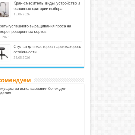
Кран-смеситель: виды, устройство и
основные критерии выбора
15.06.2026
реты успешного выращивания проса на
мере проверенных сортов
5.2026
Стулья для мастеров-парикмахеров:
особенности
25.05.2026
комендуем
мущества использования бочек для
оделия