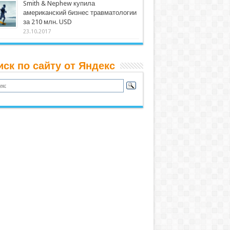
Smith & Nephew купила
американский бизнес травматологии
за 210 млн. USD
23.10.2017
иск по сайту от Яндекс