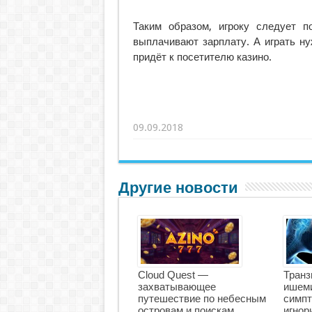
Таким образом, игроку следует по
выплачивают зарплату. А играть ну
придёт к посетителю казино.
09.09.2018
Другие новости
Cloud Quest —
Транз
захватывающее
ишеми
путешествие по небесным
симпт
островам и поискам
игнор