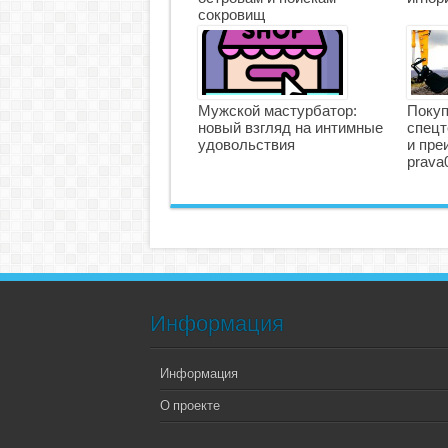
сокровищ
Мужской мастурбатор:
Покуп
новый взгляд на интимные
спецт
удовольствия
и пре
prava
Информация
Информация
О проекте