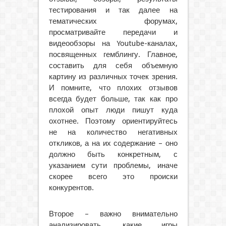
тестирования и так далее на
тематических форумах,
просматривайте передачи и
видеообзоры на Youtube-каналах,
посвященных гемблингу. Главное,
составить для себя объемную
картину из различных точек зрения.
И помните, что плохих отзывов
всегда будет больше, так как про
плохой опыт люди пишут куда
охотнее. Поэтому ориентируйтесь
не на количество негативных
откликов, а на их содержание – оно
должно быть конкретным, с
указанием сути проблемы, иначе
скорее всего это происки
конкурентов.
Второе – важно внимательно
анализировать, какие игры