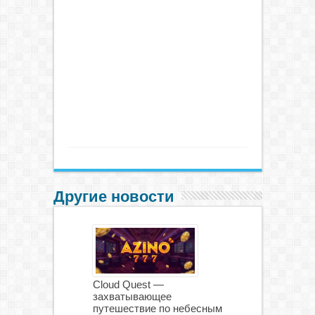
Другие новости
Cloud Quest —
захватывающее
путешествие по небесным