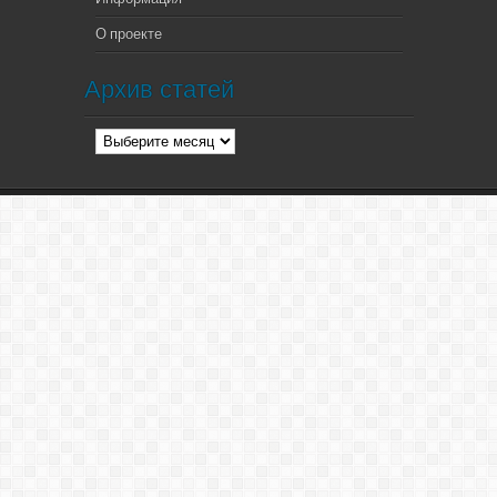
О проекте
Архив статей
Архив
статей