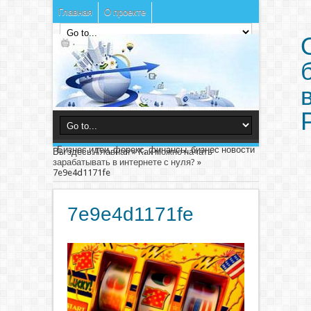
Главная
О проекте
Бизнес идеи, форекс, финансы, бизнес новости
Вы здесь:
Главная
»
Как можно начать
зарабатывать в интернете с нуля?
»
7e9e4d1171fe
7e9e4d1171fe