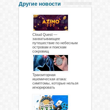
Другие новости
Cloud Quest —
захватывающее
путешествие по небесным
островам и поискам
сокровищ
Транзиторная
ишемическая атака:
симптомы, которые нельзя
игнорировать