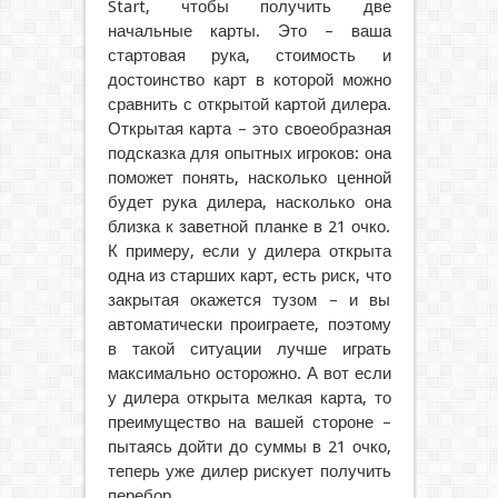
Start, чтобы получить две
начальные карты. Это – ваша
стартовая рука, стоимость и
достоинство карт в которой можно
сравнить с открытой картой дилера.
Открытая карта – это своеобразная
подсказка для опытных игроков: она
поможет понять, насколько ценной
будет рука дилера, насколько она
близка к заветной планке в 21 очко.
К примеру, если у дилера открыта
одна из старших карт, есть риск, что
закрытая окажется тузом – и вы
автоматически проиграете, поэтому
в такой ситуации лучше играть
максимально осторожно. А вот если
у дилера открыта мелкая карта, то
преимущество на вашей стороне –
пытаясь дойти до суммы в 21 очко,
теперь уже дилер рискует получить
перебор.