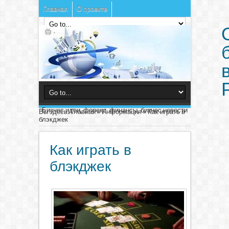
Главная
О проекте
Бизнес идеи, форекс, финансы, бизнес новости
Вы здесь:
Главная
»
Информация
»
Как играть в
блэкджек
Как играть в
блэкджек