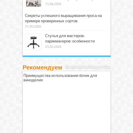
15.06.2026
Секреты успешного выращивания проса на
примере проверенных сортов
31.05.2026
Стулья для мастеров-
парикмахеров: особенности
25.05.2026
Рекомендуем
Преимущества использования бочек для
виноделия