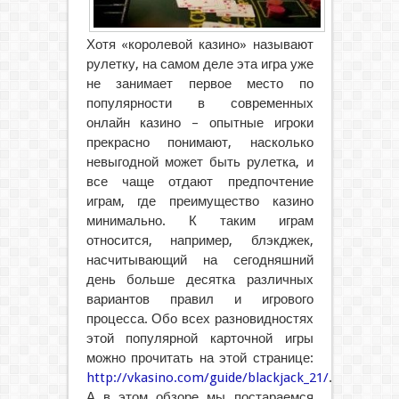
Хотя «королевой казино» называют
рулетку, на самом деле эта игра уже
не занимает первое место по
популярности в современных
онлайн казино – опытные игроки
прекрасно понимают, насколько
невыгодной может быть рулетка
, и
все чаще отдают предпочтение
играм, где преимущество казино
минимально. К таким играм
относится, например, блэкджек,
насчитывающий на сегодняшний
день больше десятка различных
вариантов правил и игрового
процесса. Обо всех разновидностях
этой популярной карточной игры
можно прочитать на этой странице:
http://vkasino.com/guide/blackjack_21/
.
А в этом обзоре мы постараемся