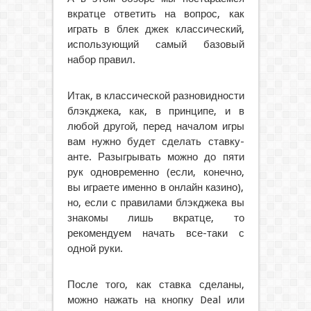
вкратце ответить на вопрос, как
играть в блек джек классический,
использующий самый базовый
набор правил.
Итак, в классической разновидности
блэкджека, как, в принципе, и в
любой другой, перед началом игры
вам нужно будет сделать ставку-
анте. Разыгрывать можно до пяти
рук одновременно (если, конечно,
вы играете именно в онлайн казино),
но, если с правилами блэкджека вы
знакомы лишь вкратце, то
рекомендуем начать все-таки с
одной руки.
После того, как ставка сделаны,
можно нажать на кнопку Deal или