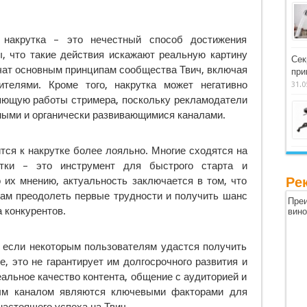
 накрутка – это нечестный способ достижения
ы, что такие действия искажают реальную картину
Сек
ечат основным принципам сообщества Твич, включая
при
ителями. Кроме того, накрутка может негативно
31.0
яющую работы стримера, поскольку рекламодатели
ными и органически развивающимися каналами.
тся к накрутке более лояльно. Многие сходятся на
утки – это инструмент для быстрого старта и
 их мнению, актуальность заключается в том, что
Ре
ам преодолеть первые трудности и получить шанс
Преи
 конкурентов.
вин
е если некоторым пользователям удастся получить
, это не гарантирует им долгосрочного развития и
альное качество контента, общение с аудиторией и
ным каналом являются ключевыми факторами для