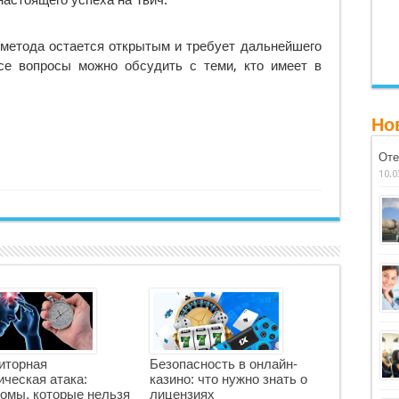
астоящего успеха на Твич.
 метода остается открытым и требует дальнейшего
се вопросы можно обсудить с теми, кто имеет в
Но
Оте
10.0
иторная
Безопасность в онлайн-
ческая атака:
казино: что нужно знать о
омы, которые нельзя
лицензиях