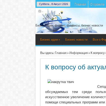
Главная
О проекте
Суббота , 8 Август 2026
Бизнес идеи, форекс, финансы, бизнес новости
Бизнес идеи
»
Бизнес новости
Все о Фо
Вы здесь:
Главная
»
Информация
»
К вопросу 
К вопросу об актуа
Сег
обсуждаемых тем среди пользо
искусственное увеличение количест
помощи специальных программ или 