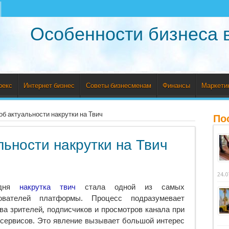
Особенности бизнеса 
рекс
Интернет бизнес
Советы бизнесменам
Финансы
Маркети
об актуальности накрутки на Твич
По
льности накрутки на Твич
24.0
одня
накрутка твич
стала одной из самых
вателей платформы. Процесс подразумевает
ва зрителей, подписчиков и просмотров канала при
сервисов. Это явление вызывает большой интерес