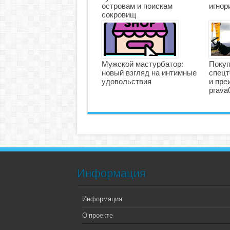
островам и поискам
игнор
сокровищ
Мужской мастурбатор:
Покуп
новый взгляд на интимные
спецт
удовольствия
и пре
prava
Информация
Информация
О проекте