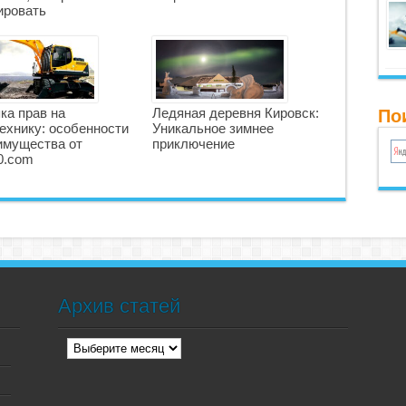
ировать
ка прав на
Ледяная деревня Кировск:
По
ехнику: особенности
Уникальное зимнее
имущества от
приключение
0.com
Архив статей
Архив
статей