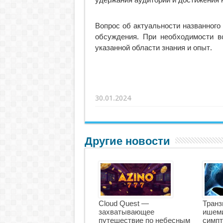
удержания аудитории и достижения н
Вопрос об актуальности названного
обсуждения. При необходимости в
указанной области знания и опыт.
30.01.2024
Другие новости
Cloud Quest —
Транз
захватывающее
ишеми
путешествие по небесным
симпт