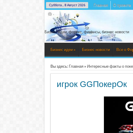
Главная
О проекте
Суббота , 8 Август 2026
Бизнес идеи, форекс, финансы, бизнес новости
Бизнес идеи
»
Бизнес новости
Все о Фо
Вы здесь:
Главная
»
Интересные факты о покер
игрок GGПокерОк