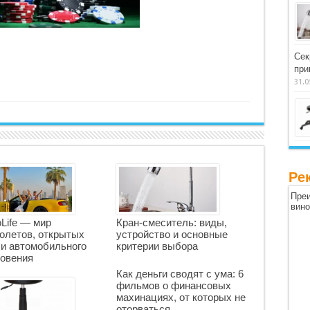
Сек
при
31.0
Ре
Преи
вин
oLife — мир
Кран-смеситель: виды,
олетов, открытых
устройство и основные
 и автомобильного
критерии выбора
овения
Как деньги сводят с ума: 6
фильмов о финансовых
махинациях, от которых не
оторваться