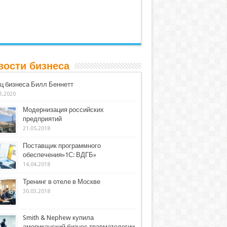
вости бизнеса
ц бизнеса Билл Беннетт
3.2020
Модернизация российских
предприятий
21.05.2018
Поставщик программного
обеспечения»1С: ВДГБ»
14.04.2018
Тренинг в отеле в Москве
30.03.2018
Smith & Nephew купила
американский бизнес травматологии