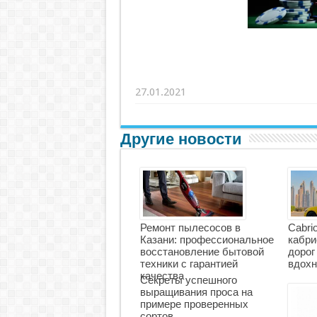
27.01.2021
Другие новости
Ремонт пылесосов в
Cabri
Казани: профессиональное
кабри
восстановление бытовой
дорог
техники с гарантией
вдохн
качества
Секреты успешного
выращивания проса на
примере проверенных
сортов