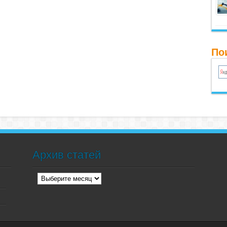
По
Архив статей
Архив
статей