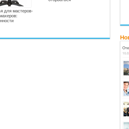
я для мастеров-
махеров:
нности
Но
Оте
10.0