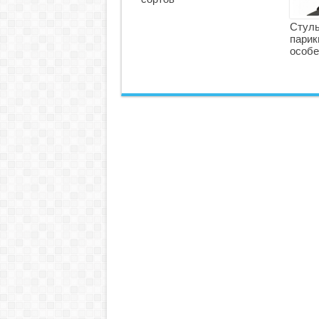
Стуль
парик
особе