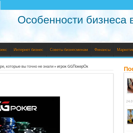
Особенности бизнеса 
рекс
Интернет бизнес
Советы бизнесменам
Финансы
Маркети
е, которые вы точно не знали
»
игрок GGПокерОк
По
24.0