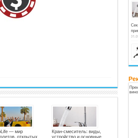
Сек
при
31.0
Ре
Преи
вин
oLife — мир
Кран-смеситель: виды,
олетов, открытых
устройство и основные