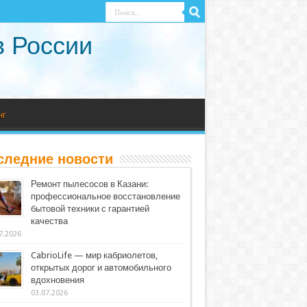
в России
нг
следние новости
Ремонт пылесосов в Казани:
профессиональное восстановление
бытовой техники с гарантией
качества
7.2026
CabrioLife — мир кабриолетов,
открытых дорог и автомобильного
вдохновения
03.07.2026