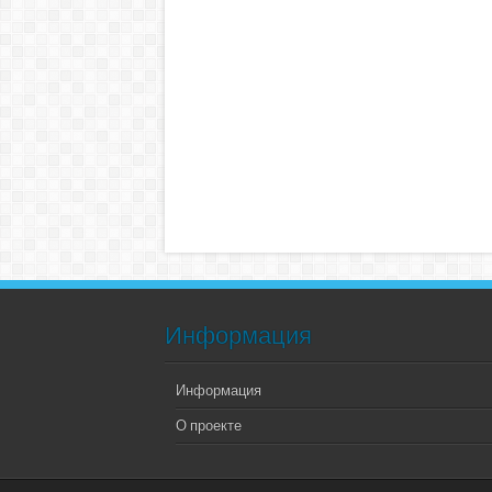
Информация
Информация
О проекте