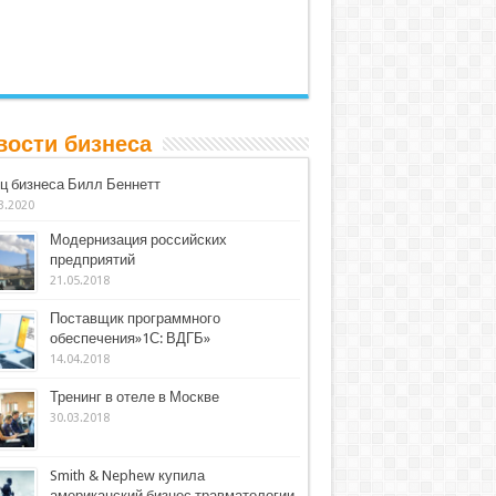
вости бизнеса
ц бизнеса Билл Беннетт
3.2020
Модернизация российских
предприятий
21.05.2018
Поставщик программного
обеспечения»1С: ВДГБ»
14.04.2018
Тренинг в отеле в Москве
30.03.2018
Smith & Nephew купила
американский бизнес травматологии