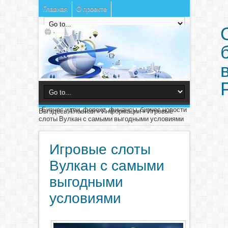
Главная
О проекте
Бизнес идеи, форекс, финансы, бизнес новости
Вы здесь:
Главная
»
Информация
»
Игровые
слоты Вулкан с самыми выгодными условиями
Игровые слоты
Вулкан с самыми
выгодными
условиями