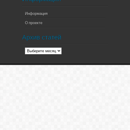
Информация
О проекте
Архив статей
Архив
статей