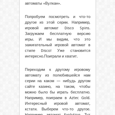
автоматы «Вулкан».
Попробуем посмотреть и что-то
другое из этой серии. Например,
игровой автомат Disco Spins.
Загружаем бесплатную версию
игры. И мы видим, что это
зажигательный игровой автомат в
стиле Disco! Уже становится
интересно.Поиграли и хватит.
Переходим к другому игровому
автомату из полюбившейся нам
серии на каком — нибудь другом
сайте казино, на таком, чтобы
можно было бы играть бесплатно.
Например, поиграем в Aztec Gold.
Интересный игровой автомат,
кстати. Выберем что-то другое.
Например, автомат Evolution. Тут