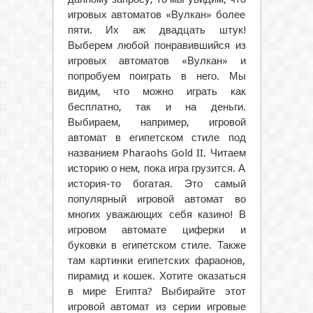
игровых автоматов «Вулкан» более
пяти. Их аж двадцать штук!
Выберем любой понравившийся из
игровых автоматов «Вулкан» и
попробуем поиграть в него. Мы
видим, что можно играть как
бесплатно, так и на деньги.
Выбираем, например, игровой
автомат в египетском стиле под
названием Pharaohs Gold II. Читаем
историю о нем, пока игра грузится. А
история-то богатая. Это самый
популярный игровой автомат во
многих уважающих себя казино! В
игровом автомате циферки и
буковки в египетском стиле. Также
там картинки египетских фараонов,
пирамид и кошек. Хотите оказаться
в мире Египта? Выбирайте этот
игровой автомат из серии игровые