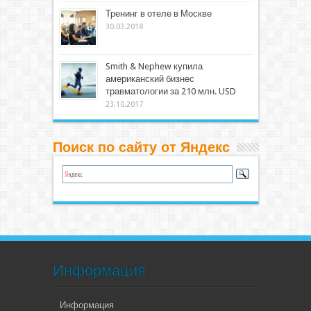
Тренинг в отеле в Москве
30.03.2018
Smith & Nephew купила
американский бизнес
травматологии за 210 млн. USD
23.10.2017
Поиск по сайту от Яндекс
Информация
Информация