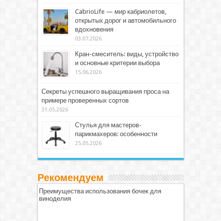
CabrioLife — мир кабриолетов,
открытых дорог и автомобильного
вдохновения
03.07.2026
Кран-смеситель: виды, устройство
и основные критерии выбора
15.06.2026
Секреты успешного выращивания проса на
примере проверенных сортов
31.05.2026
Стулья для мастеров-
парикмахеров: особенности
25.05.2026
Рекомендуем
Преимущества использования бочек для
виноделия