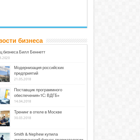
вости бизнеса
ц бизнеса Билл Беннетт
3.2020
Модернизация российских
предприятий
21.05.2018
Поставщик программного
обеспечения»1С: ВДГБ»
14.04.2018
Тренинг в отеле в Москве
30.03.2018
Smith & Nephew купила
американский бизнес травматологии