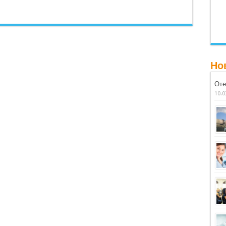
Но
Оте
10.0