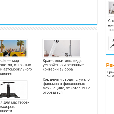
Сек
при
31.0
oLife — мир
Кран-смеситель: виды,
Ре
олетов, открытых
устройство и основные
 и автомобильного
критерии выбора
Преи
овения
вин
Как деньги сводят с ума: 6
фильмов о финансовых
махинациях, от которых не
оторваться
я для мастеров-
махеров:
нности