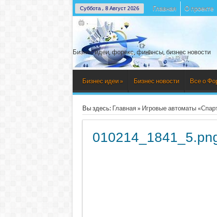
Главная
О проекте
Суббота , 8 Август 2026
Бизнес идеи, форекс, финансы, бизнес новости
Бизнес идеи
»
Бизнес новости
Все о Фо
Вы здесь:
Главная
»
Игровые автоматы «Спар
010214_1841_5.pn