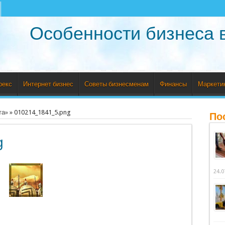
Особенности бизнеса 
рекс
Интернет бизнес
Советы бизнесменам
Финансы
Маркети
та»
»
010214_1841_5.png
По
g
24.0