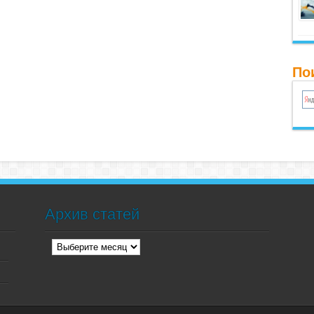
По
Архив статей
Архив
статей