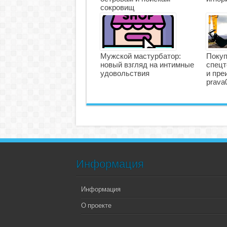
сокровищ
Мужской мастурбатор:
Покуп
новый взгляд на интимные
спецт
удовольствия
и пре
prava
Информация
Информация
О проекте