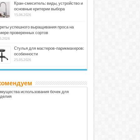
Кран-смеситель: виды, устройство и
основные критерии выбора
15.06.2026
реты успешного выращивания проса на
мере проверенных сортов
5.2026
Стулья для мастеров-парикмахеров:
особенности
25.05.2026
комендуем
мущества использования бочек для
оделия