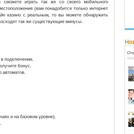
ы сможете играть так же со своего мобильного
местоположения (вам понадобится только интернет
айн казино с реальным, то вы можете обнаружить
восходят так же существующие минусы.
Но
Оте
 в подключении.
10.0
получите бонус.
р автоматов.
чаях и на базовом уровне).
.