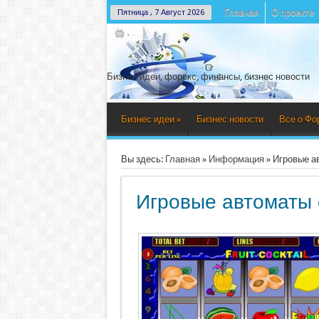
Главная
О проекте
Пятница , 7 Август 2026
Бизнес идеи, форекс, финансы, бизнес новости
Бизнес идеи
»
Бизнес новости
Все о Фо
Вы здесь:
Главная
»
Информация
»
Игровые а
Игровые автоматы 