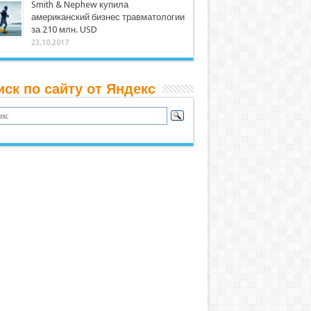
Smith & Nephew купила
американский бизнес травматологии
за 210 млн. USD
23.10.2017
иск по сайту от Яндекс