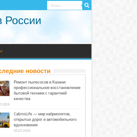
в России
нг
следние новости
Ремонт пылесосов в Казани:
профессиональное восстановление
бытовой техники с гарантией
качества
7.2026
CabrioLife — мир кабриолетов,
открытых дорог и автомобильного
вдохновения
03.07.2026