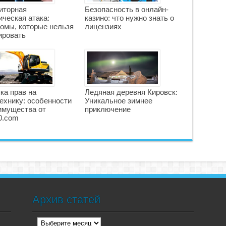
иторная
Безопасность в онлайн-
ческая атака:
казино: что нужно знать о
омы, которые нельзя
лицензиях
ировать
ка прав на
Ледяная деревня Кировск:
ехнику: особенности
Уникальное зимнее
имущества от
приключение
0.com
Архив статей
Архив