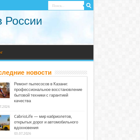
в России
нг
следние новости
Ремонт пылесосов в Казани:
профессиональное восстановление
бытовой техники с гарантией
качества
7.2026
CabrioLife — мир кабриолетов,
открытых дорог и автомобильного
вдохновения
03.07.2026