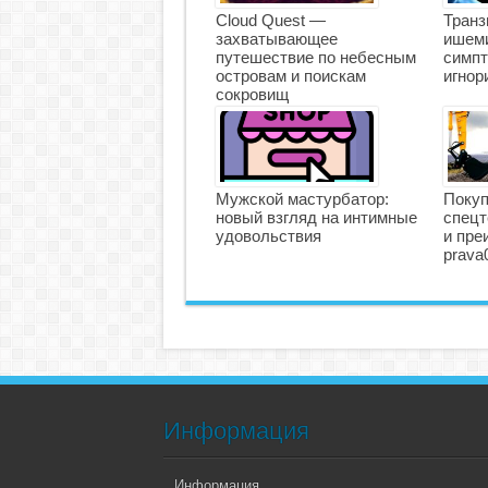
Cloud Quest —
Транз
захватывающее
ишеми
путешествие по небесным
симпт
островам и поискам
игнор
сокровищ
Мужской мастурбатор:
Покуп
новый взгляд на интимные
спецт
удовольствия
и пре
prava
Информация
Информация