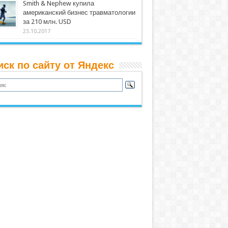
Smith & Nephew купила
американский бизнес травматологии
за 210 млн. USD
23.10.2017
иск по сайту от Яндекс