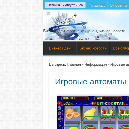
Главная
О проекте
Пятница , 7 Август 2026
Бизнес идеи, форекс, финансы, бизнес новости
Бизнес идеи
»
Бизнес новости
Все о Фо
Вы здесь:
Главная
»
Информация
»
Игровые а
Игровые автоматы