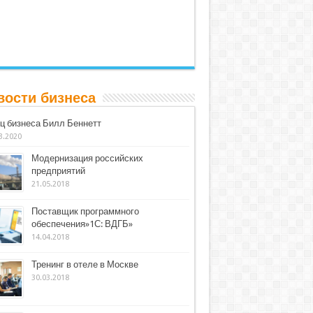
вости бизнеса
ц бизнеса Билл Беннетт
3.2020
Модернизация российских
предприятий
21.05.2018
Поставщик программного
обеспечения»1С: ВДГБ»
14.04.2018
Тренинг в отеле в Москве
30.03.2018