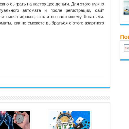
ожно сыграть на настоящее деньги. Для этого нужно
туального автомата и после регистрации, сайт
тни тысяч игроков, стали по настоящему богатыми.
оматы, как не сможете выбраться с этого азартного
По