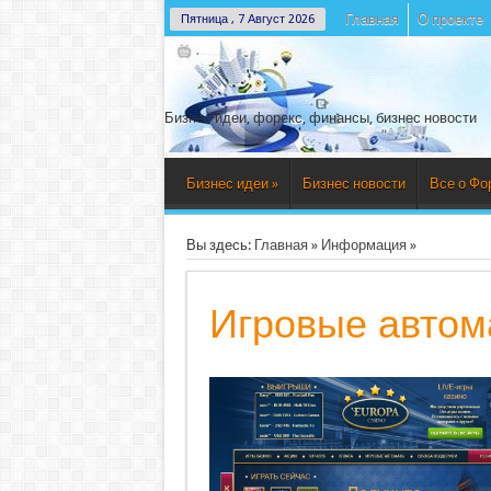
Главная
О проекте
Пятница , 7 Август 2026
Бизнес идеи, форекс, финансы, бизнес новости
Бизнес идеи
»
Бизнес новости
Все о Фо
Вы здесь:
Главная
»
Информация
»
Игровые автом