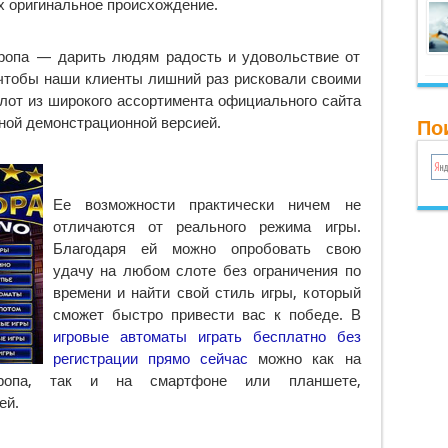
 оригинальное происхождение.
вропа — дарить людям радость и удовольствие от
 чтобы наши клиенты лишний раз рисковали своими
лот из широкого ассортимента официального сайта
ной демонстрационной версией.
По
Ее возможности практически ничем не
отличаются от реального режима игры.
Благодаря ей можно опробовать свою
удачу на любом слоте без ограничения по
времени и найти свой стиль игры, который
сможет быстро привести вас к победе. В
игровые автоматы играть бесплатно без
регистрации прямо сейчас
можно как на
ропа, так и на смартфоне или планшете,
ей.