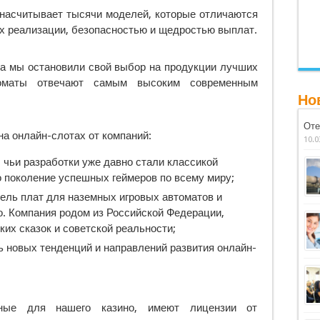
насчитывает тысячи моделей, которые отличаются
х реализации, безопасностью и щедростью выплат.
ла мы остановили свой выбор на продукции лучших
томаты отвечают самым высоким современным
Но
Оте
на онлайн-слотах от компаний:
10.0
, чьи разработки уже давно стали классикой
о поколение успешных геймеров по всему миру;
тель плат для наземных игровых автоматов и
о. Компания родом из Российской Федерации,
их сказок и советской реальности;
ь новых тенденций и направлений развития онлайн-
нные для нашего казино, имеют лицензии от