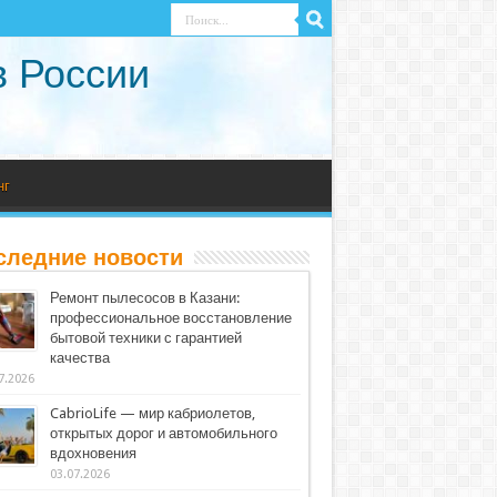
в России
нг
следние новости
Ремонт пылесосов в Казани:
профессиональное восстановление
бытовой техники с гарантией
качества
7.2026
CabrioLife — мир кабриолетов,
открытых дорог и автомобильного
вдохновения
03.07.2026