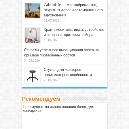
CabrioLife — мир кабриолетов,
открытых дорог и автомобильного
вдохновения
03.07.2026
Кран-смеситель: виды, устройство
и основные критерии выбора
15.06.2026
Секреты успешного выращивания проса на
примере проверенных сортов
31.05.2026
Стулья для мастеров-
парикмахеров: особенности
25.05.2026
Рекомендуем
Преимущества использования бочек для
виноделия