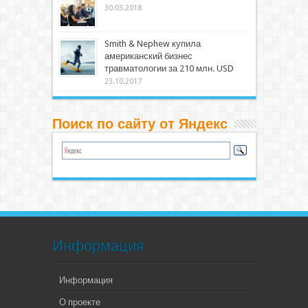
30.03.2018
Smith & Nephew купила
американский бизнес
травматологии за 210 млн. USD
23.10.2017
Поиск по сайту от Яндекс
Информация
Информация
О проекте