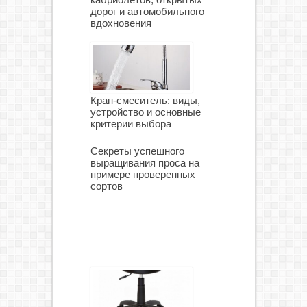
дорог и автомобильного
вдохновения
Кран-смеситель: виды,
устройство и основные
критерии выбора
Секреты успешного
выращивания проса на
примере проверенных
сортов