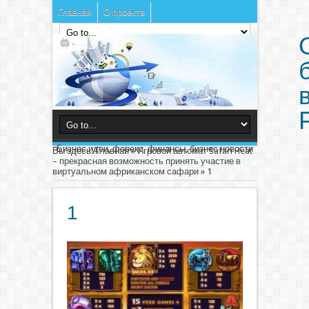
Главная
О проекте
Бизнес идеи, форекс, финансы, бизнес новости
Вы здесь:
Главная
»
Игровой автомат Safari Heat
– прекрасная возможность принять участие в
виртуальном африканском сафари
»
1
1