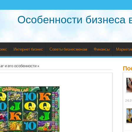
Особенности бизнеса 
рекс
Интернет бизнес
Советы бизнесменам
Финансы
Маркети
ar и его особенности
»
По
24.0