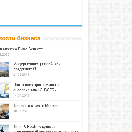
вости бизнеса
ц бизнеса Билл Беннетт
3.2020
Модернизация российских
предприятий
21.05.2018
Поставщик программного
обеспечения»1С: ВДГБ»
14.04.2018
Тренинг в отеле в Москве
30.03.2018
Smith & Nephew купила
американский бизнес травматологии