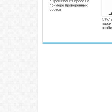
выращивания проса на
примере проверенных
сортов
Стуль
парик
особе