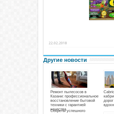
22.02.2018
Другие новости
Ремонт пылесосов в
Cabri
Казани: профессиональное
кабри
восстановление бытовой
дорог
техники с гарантией
вдохн
качества
Секреты успешного