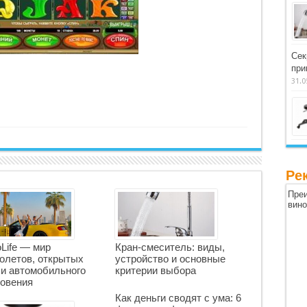
Сек
при
31.0
Ре
Преи
вин
oLife — мир
Кран-смеситель: виды,
олетов, открытых
устройство и основные
 и автомобильного
критерии выбора
овения
Как деньги сводят с ума: 6