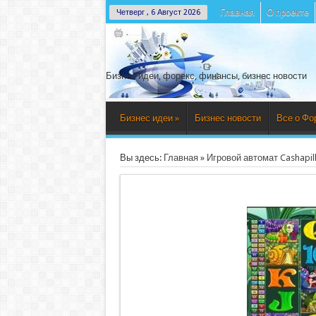
Главная
О проекте
Четверг , 6 Август 2026
Бизнес идеи, форекс, финансы, бизнес новости
Бизнес идеи
»
Бизнес новости
Все о Фо
Вы здесь:
Главная
»
Игровой автомат Cashapill