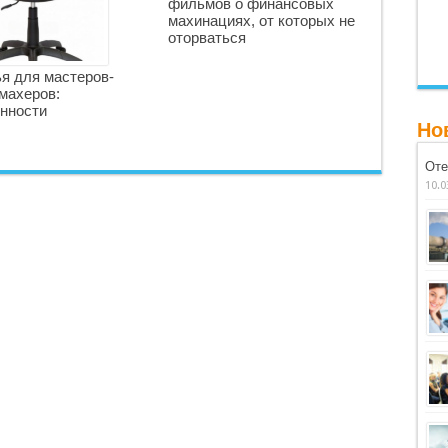
фильмов о финансовых
махинациях, от которых не
оторваться
я для мастеров-
махеров:
нности
Но
Оте
10.0