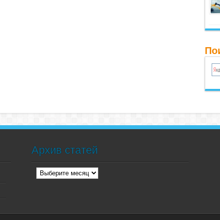
По
Архив статей
Архив
статей