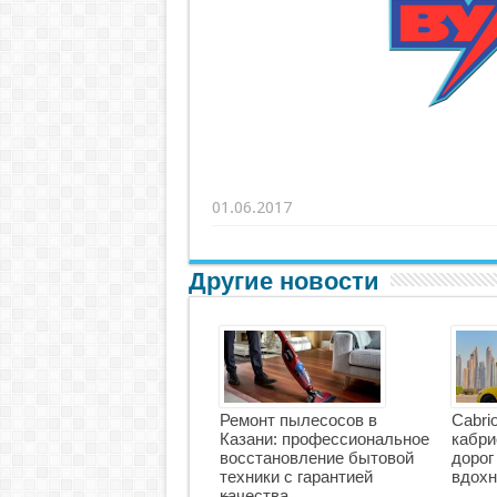
01.06.2017
Другие новости
Ремонт пылесосов в
Cabri
Казани: профессиональное
кабри
восстановление бытовой
дорог
техники с гарантией
вдохн
качества