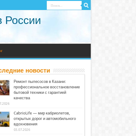
в России
нг
следние новости
Ремонт пылесосов в Казани:
профессиональное восстановление
бытовой техники с гарантией
качества
7.2026
CabrioLife — мир кабриолетов,
открытых дорог и автомобильного
вдохновения
03.07.2026