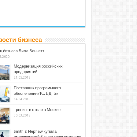
вости бизнеса
ц бизнеса Билл Беннетт
3.2020
Модернизация российских
предприятий
21.05.2018
Поставщик программного
обеспечения»1С: ВДГБ»
14.04.2018
Тренинг в отеле в Москве
30.03.2018
Smith & Nephew купила
американский бизнес травматологии